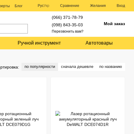
Сравнение
Рус
Укр
Желания
Вход
оферты
Блог
(066) 371-78-79
Мой заказ
(098) 843-35-03
Перезвонить вам?
Ручной инструмент
Автотовары
по популярности
сначала дешевле
по названию
ртировка: