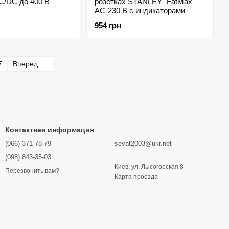
C/DC до 400 В
розетках STANLEY "FatMax"
AC-230 В с индикаторами
954 грн
7
Вперед
Контактная информация
(066) 371-78-79
sevat2003@ukr.net
(098) 843-35-03
Киев, ул. Лысогорская 8
Перезвонить вам?
Карта проезда