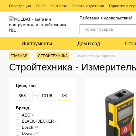
Перейти к основному контенту
Регистрация
О нас
Контакты
Оплата и доставка
Гарантия и сер
Ремонт электро и бензо инструмента
Работаем в удовольствие!
Инструменты
Дом и сад
Стан
ГЛАВНАЯ
СТРОЙТЕХНИКА
Измерительные приборы
Стройтехника - Измерител
Цена, грн
От Цена, грн
До Цена, грн
OK
Бренд
AEG
1
BLACK+DECKER
1
Bosch
63
Dewalt
21