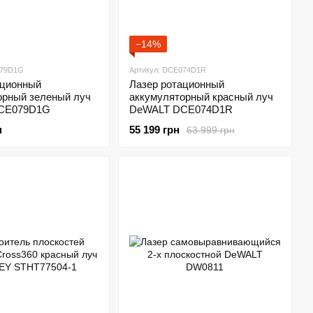
−14%
079D1G
Артикул: DCE074D1R
ационный
Лазер ротационный
орный зеленый луч
аккумуляторный красный луч
CE079D1G
DeWALT DCE074D1R
н
55 199 грн
63 999 грн