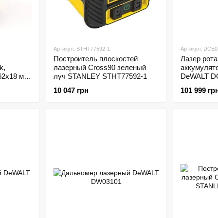
Артикул: STHT77592-1
Артикул: DCE
Построитель плоскостей
Лазер рот
k,
лазерный Cross90 зеленый
аккумулят
62х18 мм,
луч STANLEY STHT77592-1
DeWALT D
кабелем
10 047 грн
101 999 гр