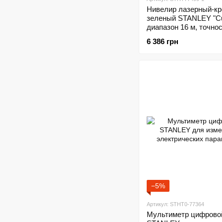
Нивелир лазерный-кр
зеленый STANLEY "Cu
диапазон 16 м, точнос
мм/10 м
6 386 грн
−5%
Артикул: STHT0-77364
Мультиметр цифрово