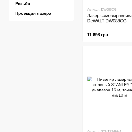
Резьба
Артикул: DW088CG
Проекция лазера
Лазер самовыравнив
DeWALT DW088CG
11 698 грн
Артикул: STHT77499-1