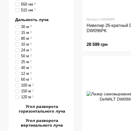
650 нм
8
515 нм
2
Дальность луча
Артикул: DW096PK
Нивелир 26-кратный
30 м
9
DW096PK
15 м
3
80 м
4
28 599 грн
10 м
6
24 м
4
50 м
3
25 м
2
40 м
1
12 м
4
60 м
3
100 м
3
150 м
1
120 м
1
Угол разворота
горизонтального луча
Угол разворота
вертикального луча