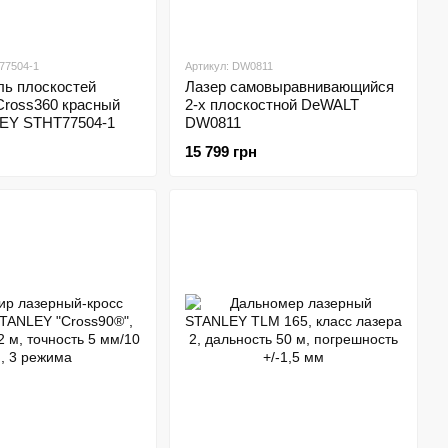
77504-1
Артикул: DW0811
ль плоскостей
Лазер самовыравнивающийся
Cross360 красный
2-х плоскостной DeWALT
EY STHT77504-1
DW0811
15 799 грн