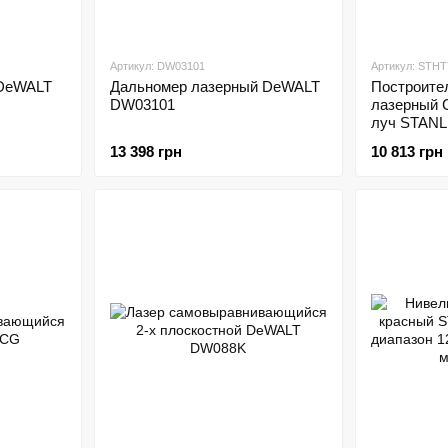
Артикул: DW03101
Артикул: STHT
 DeWALT
Дальномер лазерный DeWALT
Построите
DW03101
лазерный 
луч STANL
13 398 грн
10 813 грн