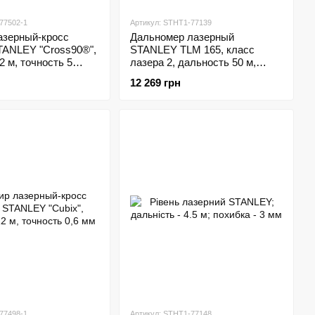
77502-1
Артикул: STHT1-77139
азерный-кросс
Дальномер лазерный
TANLEY "Cross90®",
STANLEY TLM 165, класс
2 м, точность 5
лазера 2, дальность 50 м,
 режима
погрешность +/-1,5 мм
12 269 грн
77498-1
Артикул: STHT1-77148