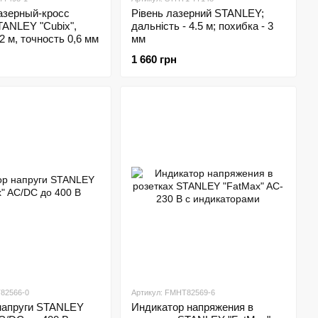
азерный-кросс
Рівень лазерний STANLEY;
TANLEY "Cubix",
дальність - 4.5 м; похибка - 3
2 м, точность 0,6 мм
мм
1 660 грн
82566-0
Артикул: FMHT82569-6
 напруги STANLEY
Индикатор напряжения в