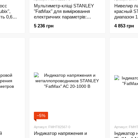
осс
Мультиметр-кліщі STANLEY
Нивелир л
bix",
"FatMax" для вимірювання
красный S
ть 0,6
електричних параметрів:
диапазон 1
цифровий подвійний дисплей
5 236 грн
4 853 грн
−5%
Артикул: FMHT82567-0
Артикул: FMHT
й
Индикатор напряжения и
Індикатор