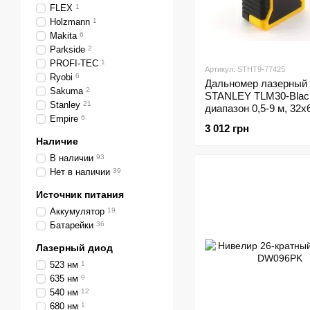
FLEX
1
Holzmann
1
Makita
6
Parkside
2
PROFI-TEC
1
Артикул: STHT9-77425
Ryobi
6
Дальномер лазерный
Sakuma
2
STANLEY TLM30-Blac
Stanley
21
диапазон 0,5-9 м, 32х
Empire
6
с батарейкой и USB-
3 012 грн
Наличие
В наличии
93
Нет в наличии
39
Источник питания
Аккумулятор
19
Батарейки
36
Лазерный диод
523 нм
1
635 нм
9
540 нм
12
680 нм
1