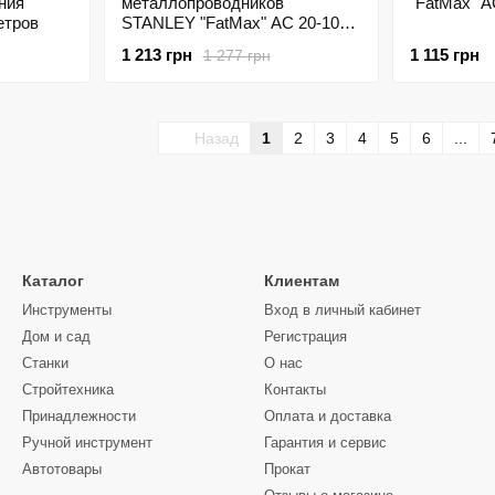
ния
металлопроводников
"FatMax" A
етров
STANLEY "FatMax" AC 20-1000
В
1 213 грн
1 115 грн
1 277 грн
Назад
1
2
3
4
5
6
...
Каталог
Клиентам
Инструменты
Вход в личный кабинет
Дом и сад
Регистрация
Станки
О нас
Стройтехника
Контакты
Принадлежности
Оплата и доставка
Ручной инструмент
Гарантия и сервис
Автотовары
Прокат