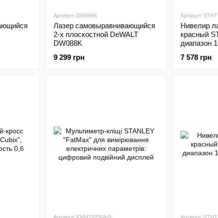
Артикул: DW088K
Артикул: STHT
ающийся
Лазер самовыравнивающийся
Нивелир л
2-х плоскостной DeWALT
красный S
DW088K
диапазон 1
мм/10 м, 3
9 299 грн
7 578 грн
Артикул: FMHT82564-0
Артикул: STHT