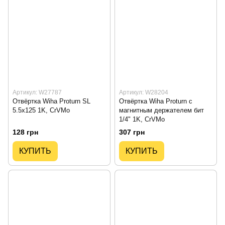
Артикул: W27787
Артикул: W28204
Отвёртка Wiha Proturn SL
Отвёртка Wiha Proturn с
5.5x125 1K, CrVMo
магнитным держателем бит
1/4" 1K, CrVMo
128 грн
307 грн
КУПИТЬ
КУПИТЬ