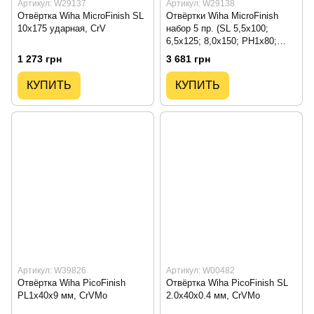
Артикул: W29137
Артикул: W29138
Отвёртка Wiha MicroFinish SL
Отвёртки Wiha MicroFinish
10x175 ударная, CrV
набор 5 пр. (SL 5,5x100;
6,5x125; 8,0x150; PH1x80;
PH2x100), CrV
1 273 грн
3 681 грн
КУПИТЬ
КУПИТЬ
Артикул: W39826
Артикул: W00482
Отвёртка Wiha PicoFinish
Отвёртка Wiha PicoFinish SL
PL1x40x9 мм, CrVMo
2.0x40x0.4 мм, CrVMo