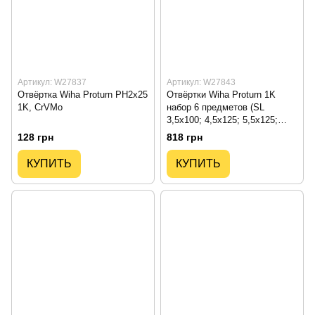
Артикул: W27837
Артикул: W27843
Отвёртка Wiha Proturn PH2x25
Отвёртки Wiha Proturn 1K
1K, CrVMo
набор 6 предметов (SL
3,5x100; 4,5x125; 5,5x125;
6,5x150; PZ1x80; PZ2x100),
128 грн
818 грн
CrVMo
КУПИТЬ
КУПИТЬ