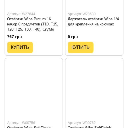
Артикул: W27844
Артикул: W28530
Отвёртки Wiha Proturn 1K
Держатель отвёртки Wiha 1/4
набор 6 предметов (T10, T15,
для крепления на крючках
T20, T25, T30, T40), CrVMo
767 грн
5 грн
КУПИТЬ
КУПИТЬ
Артикул: W00756
Артикул: W00762
Отвёртка Wiha SoftFinish
Отвёртка Wiha SoftFinish