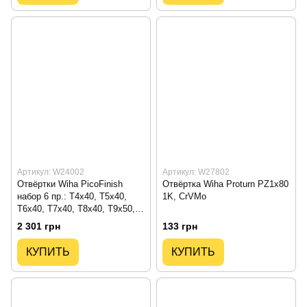
Артикул: W24002
Артикул: W27802
Отвёртки Wiha PicoFinish
Отвёртка Wiha Proturn PZ1x80
набор 6 пр.: T4x40, T5x40,
1K, CrVMo
T6x40, T7x40, T8x40, T9x50,
CrVMo
2 301 грн
133 грн
КУПИТЬ
КУПИТЬ