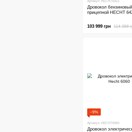
Артикул: HECHT6422
Дровокол бензиновы
прицепной HECHT 64
103 999 грн
114 399 
−9%
Артикул: HECHT6060
Дровокол электричес