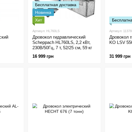
Бесплатная доставка
Новинка
Хит
Бесплатна
Артикул: HL760LS
Артикул: 11378
ский
Дровокол гидравлический
Дровокол г
Scheppach HL760LS, 2,2 кВт,
KO LSV 55
230В/50Гц, 7 т, 52/25 см, 59 кг
16 999 грн
31 999 грн