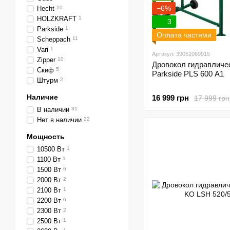
−6%
Hecht
10
HOLZKRAFT
1
3
Parkside
1
Оплата частями
Scheppach
11
Vari
1
Артикул: 39052069915
Zipper
10
Дровокол гидравличе
Скиф
5
Parkside PLS 600 A1
Штурм
2
Наличие
16 999 грн
17 999 грн
В наличии
31
Нет в наличии
22
Мощность
10500 Вт
1
1100 Вт
1
1500 Вт
6
2000 Вт
2
2100 Вт
1
2200 Вт
6
2300 Вт
2
2500 Вт
1