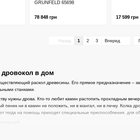
GRUNFELD 65698
78 848 грн
17 599 грн
Назад
1
2
3
Вперед
 дровокол в дом
уществляющий раскол древесины. Его прямое предназначение – за
льными станками.
ству нужны дрова. Кто-то любит камин растопить прохладным вече
 пенек ни в камин не положить, ни в мангал, ни в печку. Колка др
от тогда на помощь приходят специальные приспособления, для о
я раскола древесины на поленья, некоторые еще и сп