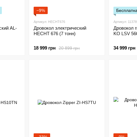
−9%
Бесплатна
Артикул: HECHT676
Артикул: 11378
ский AL-
Дровокол электрический
Дровокол г
HECHT 676 (7 тонн)
KO LSV 56
18 999 грн
34 999 грн
20 899 грн