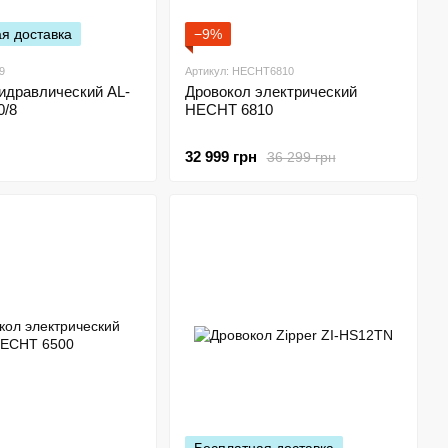
я доставка
−9%
9
Артикул: HECHT6810
идравлический AL-
Дровокол электрический
0/8
HECHT 6810
32 999 грн
36 299 грн