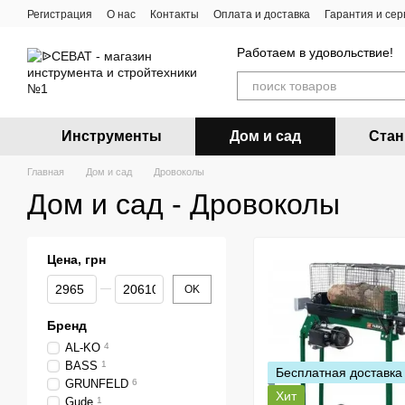
Перейти к основному контенту
Регистрация
О нас
Контакты
Оплата и доставка
Гарантия и сер
Блог
Ремонт электро и бензо инструмента
Работаем в удовольствие!
Инструменты
Дом и сад
Стан
Главная
Дом и сад
Дровоколы
Дом и сад - Дровоколы
Цена, грн
От Цена, грн
До Цена, грн
OK
Бренд
AL-KO
4
BASS
1
Бесплатная доставка
GRUNFELD
6
Хит
Gude
1