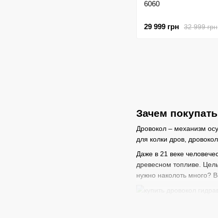
6060
29 999 грн
32 999 грн
Зачем покупать
Дровокол – механизм ос
для колки дров, дровоко
Даже в 21 веке человече
древесном топливе. Целый
нужно наколоть много? В
Дровоколы нужны дл