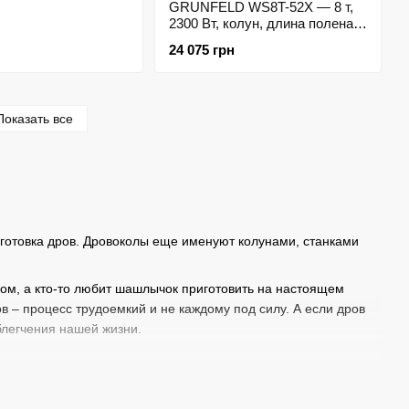
GRUNFELD WS8T-52Х — 8 т,
2300 Вт, колун, длина полена
520 мм
24 075 грн
Показать все
готовка дров. Дровоколы еще именуют колунами, станками
ром, а кто-то любит шашлычок приготовить на настоящем
ов – процесс трудоемкий и не каждому под силу. А если дров
блегчения нашей жизни.
особны делать торцовку