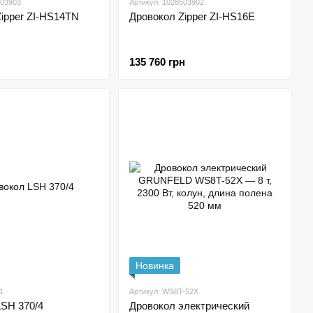
503903
Артикул: 1028503902
ipper ZI-HS14TN
Дровокол Zipper ZI-HS16E
135 760 грн
Новинка
1
Артикул: WS8T-52Х
LSH 370/4
Дровокол электрический