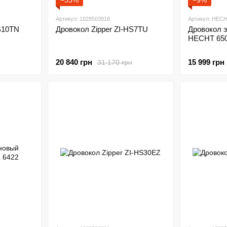
−33%
−9%
Артикул: 1028503918
Артикул: HEC
S10TN
Дровокол Zipper ZI-HS7TU
Дровокол 
HECHT 65
20 840 грн
15 999 грн
31 170 грн