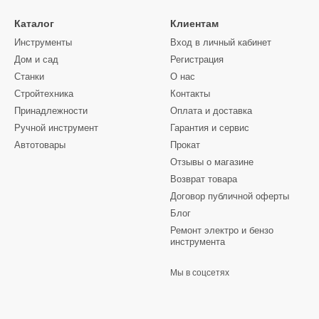
процесс заготовки сырья максимально комфортным и быстрым.
Каталог
Клиентам
т рядом неоспоримых преимуществ:
Инструменты
Вход в личный кабинет
пользовании, чем топор;
Дом и сад
Регистрация
Станки
О нас
 оборудования;
Стройтехника
Контакты
ы;
Принадлежности
Оплата и доставка
отовки дров;
Ручной инструмент
Гарантия и сервис
едорого;
Автотовары
Прокат
Отзывы о магазине
Возврат товара
е обслуживание, ремонт.
Договор публичной оферты
Блог
Ремонт электро и бензо
инструмента
Мы в соцсетях