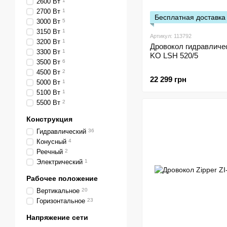
2600 Вт
1
2700 Вт
1
Бесплатная доставка
3000 Вт
5
3150 Вт
1
Артикул: 113792
3200 Вт
1
Дровокол гидравличе
3300 Вт
1
KO LSH 520/5
3500 Вт
6
4500 Вт
2
22 299 грн
5000 Вт
1
5100 Вт
1
5500 Вт
2
Конструкция
Гидравлический
36
Конусный
4
Реечный
2
Электрический
1
Рабочее положение
Вертикальное
20
Горизонтальное
23
Напряжение сети