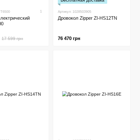
Бесплатная доставка
1
HT6500
Артикул: 1028503905
электрический
Дровокол Zipper ZI-HS12TN
00
76 470 грн
17 599 грн