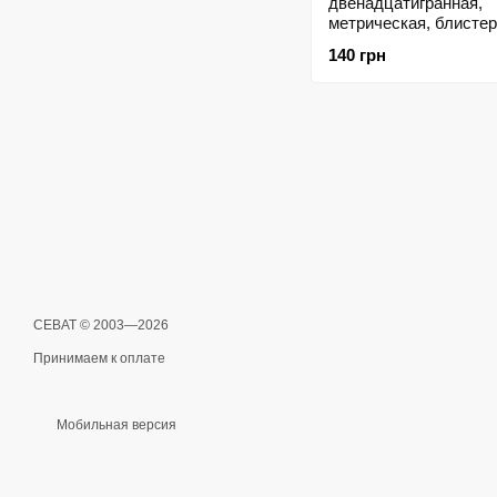
двенадцатигранная,
метрическая, блистер
STANLEY 4-88-798
140 грн
СЕВАТ © 2003—2026
Принимаем к оплате
Мобильная версия