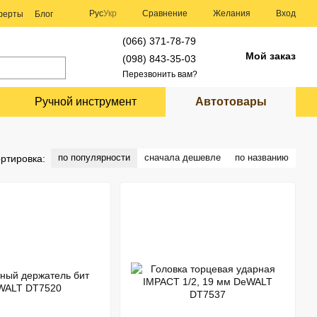
Сравнение
Рус
Укр
Желания
Вход
оферты
Блог
(066) 371-78-79
Мой заказ
(098) 843-35-03
Перезвонить вам?
Ручной инструмент
Автотовары
по популярности
сначала дешевле
по названию
ртировка: