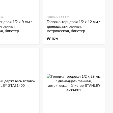
541
Артикул: 4-86-544
цевая 1/2 х 9 мм :
Головка торцевая 1/2 х 12 мм :
игранная,
двенадцатигранная,
я, блистер
метрическая, блистер
-86-541
STANLEY 4-86-544
97 грн