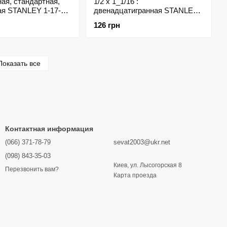
ая, стандартная,
1/2 х 1_1/16 :
ая STANLEY 1-17-
двенадцатигранная STANLEY
1-88-822
126 грн
Показать все
Контактная информация
(066) 371-78-79
sevat2003@ukr.net
(098) 843-35-03
Киев, ул. Лысогорская 8
Перезвонить вам?
Карта проезда