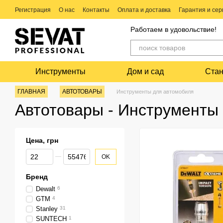
Перейти к основному контенту
Регистрация
О нас
Контакты
Оплата и доставка
Гарантия и сер
Ремонт электро и бензо инструмента
Работаем в удовольствие!
Инструменты
Дом и сад
Стан
ГЛАВНАЯ
АВТОТОВАРЫ
Инструменты для автомобиля
Автотовары - Инструменты
Цена, грн
От Цена, грн
До Цена, грн
OK
Бренд
Dewalt
6
GTM
4
Stanley
31
SUNTECH
1