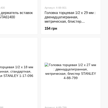
1400
Артикул: 4-88-801
 держатель вставок
Головка торцевая 1/2 х 29 мм :
STA61400
двенадцатигранная,
метрическая, блистер
STANLEY 4-88-801
154 грн
096
Артикул: 4-88-799