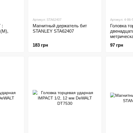
Артикул: STA62407
Артикул: 4-86-
 :
Магнитный держатель бит
Головка тор
 (M),
STANLEY STA62407
двенадцат
метрическа
STANLEY 4
183 грн
97 грн