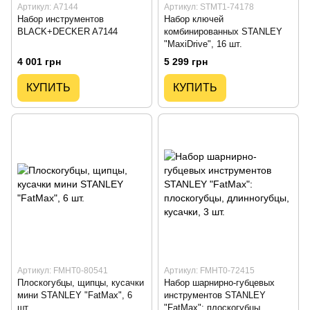
Артикул: A7144
Артикул: STMT1-74178
Набор инструментов
Набор ключей
BLACK+DECKER A7144
комбинированных STANLEY
"MaxiDrive", 16 шт.
4 001 грн
5 299 грн
КУПИТЬ
КУПИТЬ
Артикул: FMHT0-80541
Артикул: FMHT0-72415
Плоскогубцы, щипцы, кусачки
Набор шарнирно-губцевых
мини STANLEY "FatMax", 6
инструментов STANLEY
шт.
"FatMax": плоскогубцы,