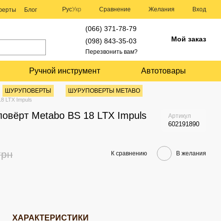
Сравнение
Рус
Укр
Желания
Вход
оферты
Блог
(066) 371-78-79
Мой заказ
(098) 843-35-03
Перезвонить вам?
Ручной инструмент
Автотовары
ШУРУПОВЕРТЫ
ШУРУПОВЕРТЫ METABO
8 LTX Impuls
овёрт Metabo BS 18 LTX Impuls
Артикул
602191890
грн
К сравнению
В желания
ХАРАКТЕРИСТИКИ