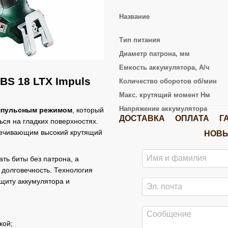
Название
Тип питания
Диаметр патрона, мм
Емкость аккумулятора, А/ч
S 18 LTX Impuls
Количество оборотов об/мин
Макс. крутящий момент Нм
Напряжение аккумулятора
пульсным режимом
, который
ДОСТАВКА
ОПЛАТА
Г
ься на гладких поверхностях.
печивающим высокий крутящий
НОВЫ
ть биты без патрона, а
 долговечность. Технология
щиту аккумулятора и
кой;