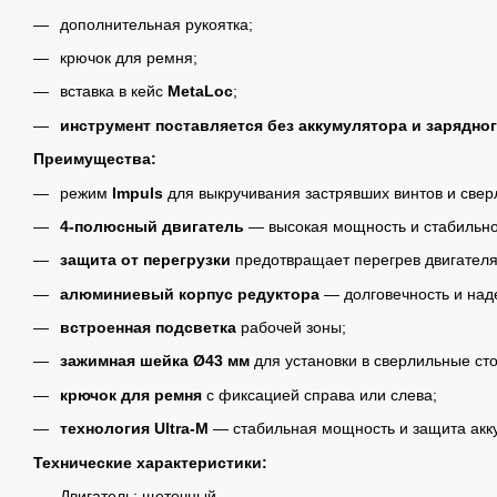
дополнительная рукоятка;
крючок для ремня;
вставка в кейс
MetaLoc
;
инструмент поставляется без аккумулятора и зарядног
Преимущества:
режим
Impuls
для выкручивания застрявших винтов и свер
4-полюсный двигатель
— высокая мощность и стабильно
защита от перегрузки
предотвращает перегрев двигателя
алюминиевый корпус редуктора
— долговечность и над
встроенная подсветка
рабочей зоны;
зажимная шейка Ø43 мм
для установки в сверлильные сто
крючок для ремня
с фиксацией справа или слева;
технология Ultra-M
— стабильная мощность и защита акк
Технические характеристики:
Двигатель: щеточный