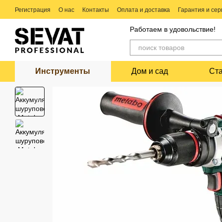
Перейти к основному контенту
Регистрация
О нас
Контакты
Оплата и доставка
Гарантия и сер
Ремонт электро и бензо инструмента
Работаем в удовольствие!
Инструменты
Дом и сад
Ст