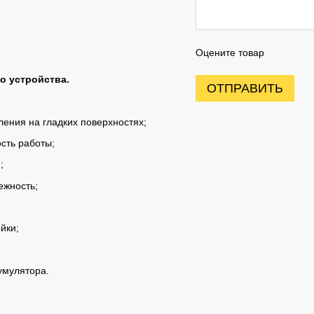
Оцените товар
о устройства.
ОТПРАВИТЬ
ления на гладких поверхностях;
сть работы;
;
ежность;
йки;
умулятора.