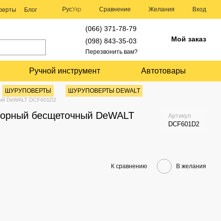
Сравнение
Рус
Укр
Желания
Вход
оферты
Блог
(066) 371-78-79
Мой заказ
(098) 843-35-03
Перезвонить вам?
Ручной инструмент
Автотовары
ШУРУПОВЕРТЫ
ШУРУПОВЕРТЫ DEWALT
ный DeWALT DCF601D2
торный бесщеточный DeWALT
Артикул
DCF601D2
К сравнению
В желания