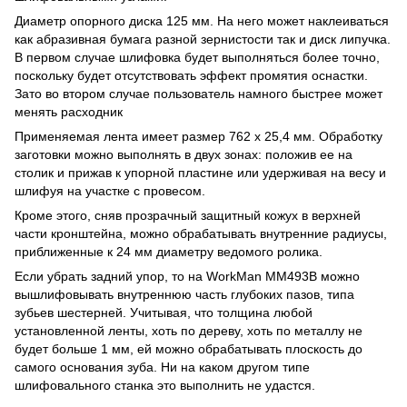
Диаметр опорного диска 125 мм. На него может наклеиваться
как абразивная бумага разной зернистости так и диск липучка.
В первом случае шлифовка будет выполняться более точно,
поскольку будет отсутствовать эффект промятия оснастки.
Зато во втором случае пользователь намного быстрее может
менять расходник
Применяемая лента имеет размер 762 х 25,4 мм. Обработку
заготовки можно выполнять в двух зонах: положив ее на
столик и прижав к упорной пластине или удерживая на весу и
шлифуя на участке с провесом.
Кроме этого, сняв прозрачный защитный кожух в верхней
части кронштейна, можно обрабатывать внутренние радиусы,
приближенные к 24 мм диаметру ведомого ролика.
Если убрать задний упор, то на WorkMan MM493B можно
вышлифовывать внутреннюю часть глубоких пазов, типа
зубьев шестерней. Учитывая, что толщина любой
установленной ленты, хоть по дереву, хоть по металлу не
будет больше 1 мм, ей можно обрабатывать плоскость до
самого основания зуба. Ни на каком другом типе
шлифовального станка это выполнить не удастся.