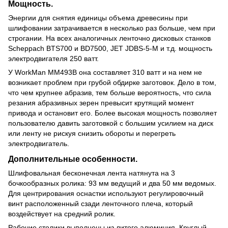
Мощность.
Энергии для снятия единицы объема древесины при
шлифовании затрачивается в несколько раз больше, чем при
строгании. На всех аналогичных ленточно дисковых станков
Scheppach BTS700 и BD7500, JET JDBS-5-M и т.д. мощность
электродвигателя 250 ватт.
У WorkMan MM493B она составляет 310 ватт и на нем не
возникает проблем при грубой обдирке заготовок. Дело в том,
что чем крупнее абразив, тем больше вероятность, что сила
резания абразивных зерен превысит крутящий момент
привода и остановит его. Более высокая мощность позволяет
пользователю давить заготовкой с большим усилием на диск
или ленту не рискуя снизить обороты и перегреть
электродвигатель.
Дополнительные особенности.
Шлифовальная бесконечная лента натянута на 3
бочкообразных ролика: 93 мм ведущий и два 50 мм ведомых.
Для центрирования оснастки используют регулировочный
винт расположенный сзади ленточного плеча, который
воздействует на средний ролик.
Рабочие столики выполнены из литого алюминия. Круглый,