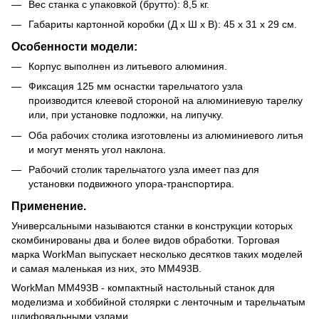
Вес станка с упаковкой (брутто): 8,5 кг.
Габариты картонной коробки (Д х Ш х В): 45 х 31 х 29 см.
Особенности модели:
Корпус выполнен из литьевого алюминия.
Фиксация 125 мм оснастки тарельчатого узла
производится клеевой стороной на алюминиевую тарелку
или, при установке подложки, на липучку.
Оба рабочих столика изготовлены из алюминиевого литья
и могут менять угол наклона.
Рабочий столик тарельчатого узла имеет паз для
установки подвижного упора-транспортира.
Применение.
Универсальными называются станки в конструкции которых
скомбинированы два и более видов обработки. Торговая
марка WorkMan выпускает несколько десятков таких моделей
и самая маленькая из них, это MM493B.
WorkMan MM493B - компактный настольный станок для
моделизма и хоббийной столярки с ленточным и тарельчатым
шлифовальными узлами.