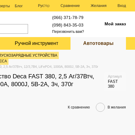
Сравнение
Рус
Укр
Желания
Вход
оферты
Блог
(066) 371-78-79
Мой заказ
(098) 843-35-03
Перезвонить вам?
Ручной инструмент
Автотовары
ПУСКОЗАРЯДНЫЕ УСТРОЙСТВА
ECA
2,5 Аг/37Втч, 12/3,7В4, LiFePO4, 1000A, 8000J, 5B-2A, 3ч, 370г
тво Deca FAST 380, 2,5 Аг/37Втч,
Артикул
FAST
0A, 8000J, 5B-2A, 3ч, 370г
380
К сравнению
В желания