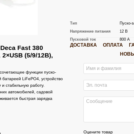
Тип
Пуско-
Напряжение питания
12 В
Пусковой ток
800 А
ДОСТАВКА
ОПЛАТА
Г
Deca Fast 380
НОВЫ
 2×USB (5/9/12В),
, сочетающее функции пуско-
 батареей LiFePO4, устройство
 и стабильную работу.
дних автомобилей, садовой
рживается быстрая зарядка
Оцените товар
ю