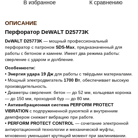
В избранное
К сравнению
ОПИСАНИЕ
Перфоратор DeWALT D25773K
DeWALT D25773K
— мощный профессиональный
перфоратор с патроном
SDS-Max
, предназначенный для
работы с бетоном и камнем. Имеет два режима работы:
сверление с ударом и долбление.
Особенности:
•
Энергия удара 19 Дж
для работы с твёрдыми материалами.
• Мощный электродвигатель
1700 Вт
, обеспечивает высокую
производительность.
• Диаметры сверления: бетон — до 52 мм, кольцевая коронка
— до 150 мм, проходной бур — до 80 мм.
•
Антивибрационная система PERFORM PROTECT
VIBRATION
с подпружиненной рукояткой и внутренним
демпфером снижает вибрацию при работе.
•
PERFORM PROTECT CONTROL
— сочетание электронной
антиротационной технологии и механической муфты,
мгновенно уменьшает крутящий момент при заклинивании.