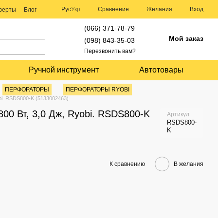
Сравнение
Рус
Укр
Желания
Вход
оферты
Блог
(066) 371-78-79
Мой заказ
(098) 843-35-03
Перезвонить вам?
Ручной инструмент
Автотовары
ПЕРФОРАТОРЫ
ПЕРФОРАТОРЫ RYOBI
bi. RSDS800-K (5133002463)
00 Вт, 3,0 Дж, Ryobi. RSDS800-K
Артикул
RSDS800-
K
К сравнению
В желания