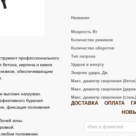
Название
Мощность Вт
Количество режимов
Количество оборотов
Тип патрона
трумент профессионального
 бетона, кирпича и камня.
Ударов в минуту
анизмом, обеспечивающим
Энергия удара, Дж
.
Макс. диаметр сверления (бетон
Макс. диаметр сверления (дерев
и высоких нагрузках.
Макс. диаметр сверления (сталь
эффективного бурения.
ДОСТАВКА
ОПЛАТА
Г
ние, фиксация положения
НОВЫ
бочей зоны.
ровкой.
в любом положении.