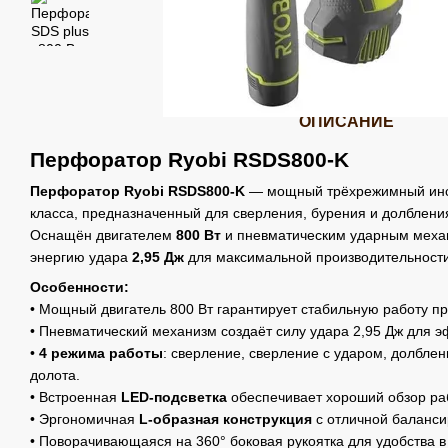
ОПИСАНИЕ
Перфоратор Ryobi RSDS800-K
Перфоратор Ryobi RSDS800-K
— мощный трёхрежимный инс
класса, предназначенный для сверления, бурения и долбления
Оснащён двигателем
800 Вт
и пневматическим ударным мех
энергию удара
2,95 Дж
для максимальной производительности
Особенности:
• Мощный двигатель 800 Вт гарантирует стабильную работу пр
• Пневматический механизм создаёт силу удара 2,95 Дж для 
•
4 режима работы
: сверление, сверление с ударом, долбле
долота.
• Встроенная
LED-подсветка
обеспечивает хороший обзор ра
• Эргономичная
L-образная конструкция
с отличной баланси
• Поворачивающаяся на 360° боковая рукоятка для удобства 