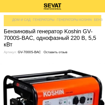
ДОМ И САД
ГЕНЕРАТОРЫ
ГЕНЕРАТОРЫ KOSHIN
БЕНЗИ
Бензиновый генератор Koshin GV-
7000S-BAC, однофазный 220 В, 5,5
кВт
Артикул:
GV-7000S-BAC
Оставить отзыв