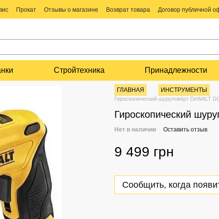
вис
Прокат
Отзывы о магазине
Возврат товара
Договор публичной 
анки
Стройтехника
Принадлежности
ГЛАВНАЯ
ИНСТРУМЕНТЫ
Гироскопический шуруповёрт DeWALT 
Гироскопический шур
Нет в наличии
Оставить отзыв
9 499 грн
Сообщить, когда появи