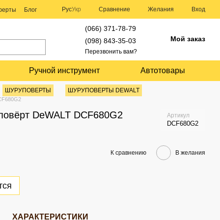
Сравнение
Рус
Укр
Желания
Вход
оферты
Блог
(066) 371-78-79
Мой заказ
(098) 843-35-03
Перезвонить вам?
Ручной инструмент
Автотовары
ШУРУПОВЕРТЫ
ШУРУПОВЕРТЫ DEWALT
DCF680G2
уповёрт DeWALT DCF680G2
Артикул
DCF680G2
К сравнению
В желания
тся
ХАРАКТЕРИСТИКИ