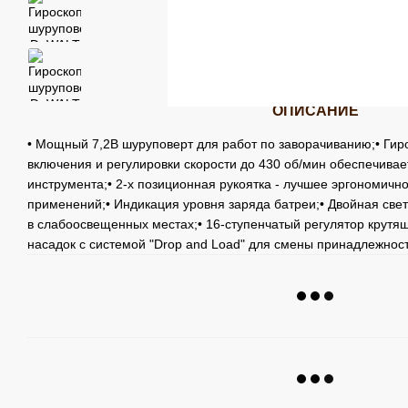
ОПИСАНИЕ
• Мощный 7,2В шуруповерт для работ по заворачиванию;• Гир
включения и регулировки скорости до 430 об/мин обеспечива
инструмента;• 2-х позиционная рукоятка - лучшее эргономич
применений;• Индикация уровня заряда батреи;• Двойная све
в слабоосвещенных местах;• 16-ступенчатый регулятор крутя
насадок с системой "Drop and Load" для смены принадлежност