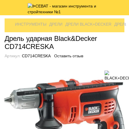
ИНСТРУМЕНТЫ
ДРЕЛИ
ДРЕЛИ BLACK+DECKER
ДРЕЛЬ
Дрель ударная Black&Decker
CD714CRESKA
Артикул:
CD714CRESKA
Оставить отзыв