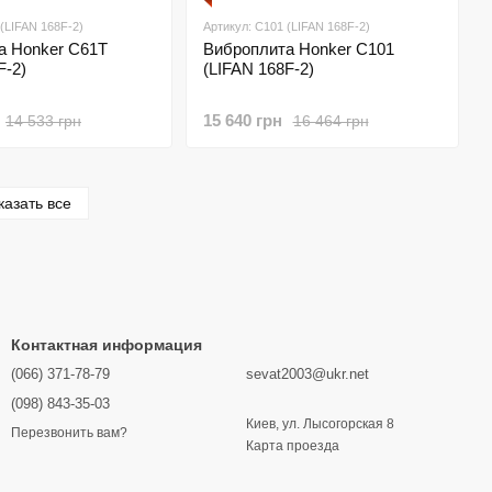
(LIFAN 168F-2)
Артикул: C101 (LIFAN 168F-2)
а Honker C61T
Виброплита Honker C101
F-2)
(LIFAN 168F-2)
15 640 грн
14 533 грн
16 464 грн
казать все
Контактная информация
(066) 371-78-79
sevat2003@ukr.net
(098) 843-35-03
Киев, ул. Лысогорская 8
Перезвонить вам?
Карта проезда