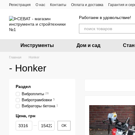
Перейти к основному контенту
Регистрация
О нас
Контакты
Оплата и доставка
Гарантия и сер
Блог
Ремонт электро и бензо инструмента
Работаем в удовольствие!
Инструменты
Дом и сад
Стан
Главная
Honker
- Honker
Раздел
Виброплиты
26
Вибротрамбовки
5
Вибраторы бетона
1
Цена, грн
От Цена, грн
До Цена, грн
OK