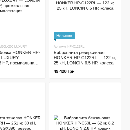
Новинка
RM80L-200 LUXURY
Артикул: HP-C122RL
мбовка HONKER HP-
Виброплита реверсивная
0 LUXURY —
HONKER HP-C122RL — 122 кг,
5 HP, премиальная
25 кН, LONCIN 6.5 HP, колеса
ция
49 420 грн