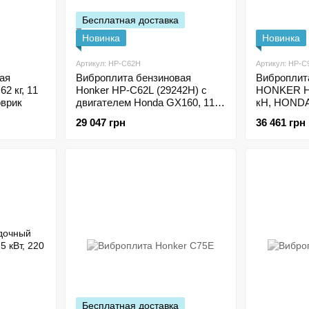
Бесплатная доставка
Новинка
Новинка
Артикул: HP-C62H
Артикул: HP-C
ая
Виброплита бензиновая
Виброплит
 кг, 11
Honker HP-C62L (29242H) с
HONKER HP
оврик
двигателем Honda GX160, 11
кН, HONDA
кН, 63 кг
29 047 грн
36 461 грн
Бесплатная доставка