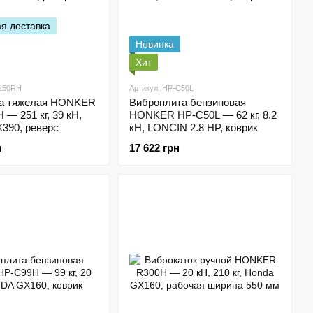
я доставка
Новинка
Хит
C250RH
Артикул: HP-C50L
та тяжелая HONKER
Виброплита бензиновая
— 251 кг, 39 кН,
HONKER HP-C50L — 62 кг, 8.2
90, реверс
кН, LONCIN 2.8 HP, коврик
н
17 622 грн