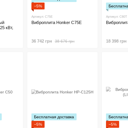
−5%
Бесплатна
Артикул: C75E
Артикул: C80T
ый
Виброплита Honker C75E
Виброплит
5 кВт,
36 742 грн
18 398 грн
38 676 грн
Бесплатная доставка
Бесплатна
−5%
−5%