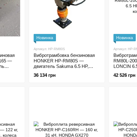
Новинка
Новинка
Артикул: HP-RM80S
Артикул: HP-
иновая
Вибротрамбовка бензиновая
Вибротра
165 —
HONKER HP-RM80S —
RM80L-20
ель
двигатель Sakuma 6.5 HP,
LONCIN 6.
усиленная конструкция
комплекта
36 134 грн
42 526 грн