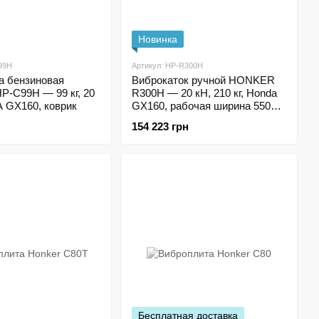
Новинка
99H
Артикул: HP-R300H
а бензиновая
Виброкаток ручной HONKER
-C99H — 99 кг, 20
R300H — 20 кН, 210 кг, Honda
 GX160, коврик
GX160, рабочая ширина 550
мм
154 223 грн
Бесплатная доставка