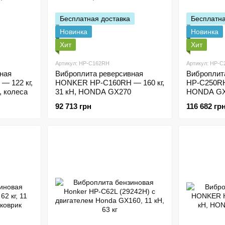
Бесплатная доставка
Бесплатна
Новинка
Новинка
Хит
Хит
Артикул: HP-C162RH
Артикул: HP-
ная
Виброплита реверсивная
Вибропли
 122 кг,
HONKER HP-C160RH — 160 кг,
HP-C250RH 
 колеса
31 кН, HONDA GX270
HONDA GX3
92 713 грн
116 682 гр