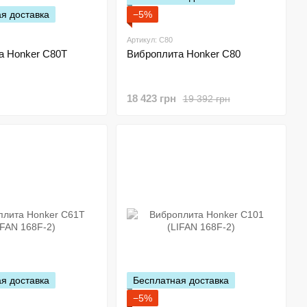
я доставка
−5%
Артикул: C80
а Honker C80T
Виброплита Honker C80
18 423 грн
19 392 грн
я доставка
Бесплатная доставка
−5%