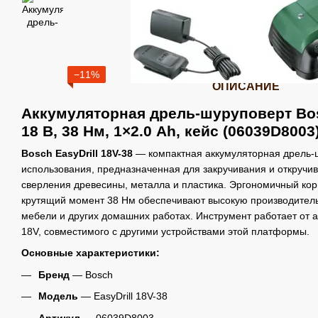
−11%
ОПИСАНИЕ
Аккумуляторная дрель-шуруповерт Bosc
18 В, 38 Нм, 1×2.0 Ah, кейс (06039D8003
Bosch EasyDrill 18V-38
— компактная аккумуляторная дрель-
использования, предназначенная для закручивания и откручив
сверления древесины, металла и пластика. Эргономичный корп
крутящий момент 38 Нм обеспечивают высокую производитель
мебели и других домашних работах. Инструмент работает от ак
18V, совместимого с другими устройствами этой платформы.
Основные характеристики:
Бренд
— Bosch
Модель
— EasyDrill 18V-38
Артикул
— 06039D8003