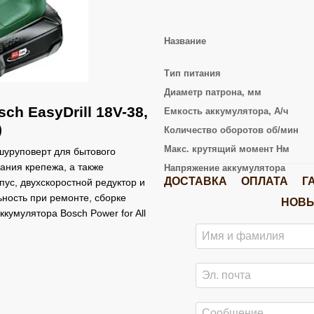
Название
Тип питания
Диаметр патрона, мм
h EasyDrill 18V-38,
Емкость аккумулятора, А/ч
)
Количество оборотов об/мин
Макс. крутящий момент Нм
шуруповерт для бытового
ания крепежа, а также
Напряжение аккумулятора
ДОСТАВКА
ОПЛАТА
Г
ус, двухскоростной редуктор и
ность при ремонте, сборке
НОВЫ
кумулятора Bosch Power for All