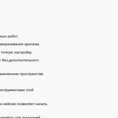
ных работ.
аворачивания крепежа.
точную настройку.
у без дополнительного
раниченном пространстве.
 инструментами этой
и кейсом позволяет начать
руповерт для домашней