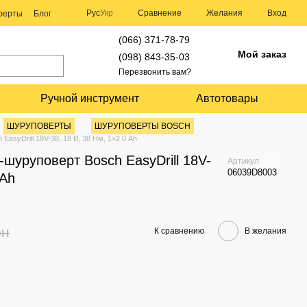
Сравнение
Рус
Укр
Желания
Вход
оферты
Блог
(066) 371-78-79
Мой заказ
(098) 843-35-03
Перезвонить вам?
Ручной инструмент
Автотовары
ШУРУПОВЕРТЫ
ШУРУПОВЕРТЫ BOSCH
asyDrill 18V-38, 18 В, 38 Нм, 1×2.0 Ah
шуруповерт Bosch EasyDrill 18V-
Артикул
06039D8003
 Ah
рн
К сравнению
В желания