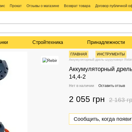
вис
Прокат
Отзывы о магазине
Возврат товара
Договор публичной 
анки
Стройтехника
Принадлежности
ГЛАВНАЯ
ИНСТРУМЕНТЫ
Аккумуляторный дрель-шуруповерт Rebir
Аккумуляторный дрель
14,4-2
Нет в наличии
Оставить отзыв
2 055 грн
2 163 г
Сообщить, когда появи