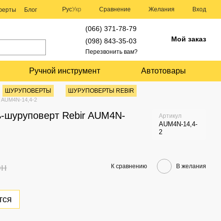
Сравнение
Рус
Укр
Желания
Вход
оферты
Блог
(066) 371-78-79
Мой заказ
(098) 843-35-03
Перезвонить вам?
Ручной инструмент
Автотовары
ШУРУПОВЕРТЫ
ШУРУПОВЕРТЫ REBIR
 AUM4N-14,4-2
-шуруповерт Rebir AUM4N-
Артикул
AUM4N-14,4-
2
рн
К сравнению
В желания
тся