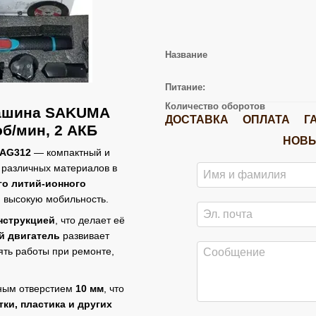
Название
Питание:
Количество оборотов
машина SAKUMA
ДОСТАВКА
ОПЛАТА
Г
об/мин, 2 АКБ
НОВЫ
AG312
— компактный и
 различных материалов в
го литий-ионного
 высокую мобильность.
нструкцией
, что делает её
 двигатель
развивает
ять работы при ремонте,
ным отверстием
10 мм
, что
тки, пластика и других