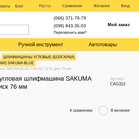
Сравнение
Рус
Укр
Желания
Вход
оферты
Блог
(066) 371-78-79
Мой заказ
(098) 843-35-03
Перезвонить вам?
Ручной инструмент
Автотовары
ШЛИФМАШИНЫ УГЛОВЫЕ (БОЛГАРКИ)
КИ) SAKUMA BLUE
на SAKUMA BLUE CAG312, 12 В, диск 76 мм
я угловая шлифмашина SAKUMA
Артикул
CAG312
иск 76 мм
К сравнению
В желания