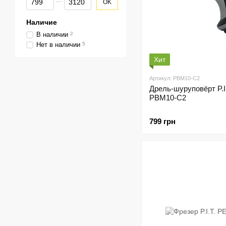
OK
Наличие
В наличии
2
Нет в наличии
5
Хит
Артикул: PBM10-C2
Дрель-шуруповёрт P.I.
PBM10-C2
799 грн