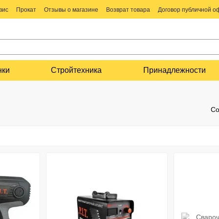
вис
Прокат
Отзывы о магазине
Возврат товара
Договор публичной 
нки
Стройтехника
Принадлежности
Со