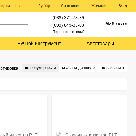
Сравнение
Рус
Укр
Желания
Вход
оферты
Блог
(066) 371-78-79
Мой заказ
(098) 843-35-03
Перезвонить вам?
Ручной инструмент
Автотовары
по популярности
сначала дешевле
по названию
ртировка: