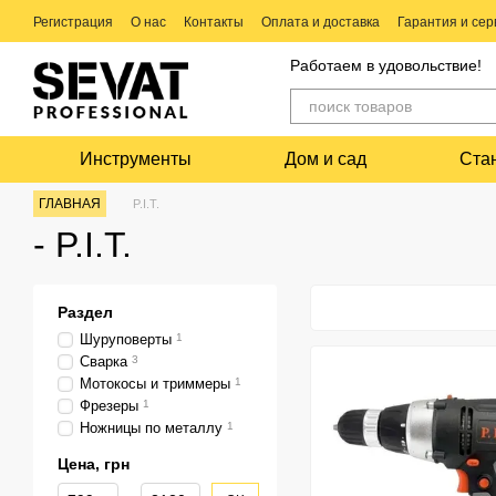
Перейти к основному контенту
Регистрация
О нас
Контакты
Оплата и доставка
Гарантия и сер
Ремонт электро и бензо инструмента
Работаем в удовольствие!
Инструменты
Дом и сад
Ста
ГЛАВНАЯ
P.I.T.
- P.I.T.
Раздел
Шуруповерты
1
Сварка
3
Мотокосы и триммеры
1
Фрезеры
1
Ножницы по металлу
1
Цена, грн
От Цена, грн
До Цена, грн